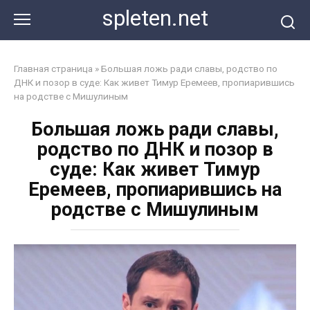
Перейти
spleten.net
к
контенту
Главная страница
»
Большая ложь ради славы, родство по
ДНК и позор в суде: Как живет Тимур Еремеев, пропиарившись
на родстве с Мишулиным
Большая ложь ради славы,
родство по ДНК и позор в
суде: Как живет Тимур
Еремеев, пропиарившись на
родстве с Мишулиным