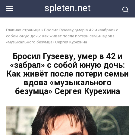
Перейти
spleten.net
к
контенту
Главная страница
»
Бросил Гузееву, умер в 42 и «забрал» с
собой юную дочь: Как живёт после потери семьи вдова
«музыкального безумца» Сергея Курехина
Бросил Гузееву, умер в 42 и
«забрал» с собой юную дочь:
Как живёт после потери семьи
вдова «музыкального
безумца» Сергея Курехина