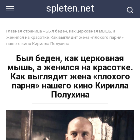
Перейти
spleten.net
к
контенту
Главная страница
»
Был беден, как церковная мышь, а
женился на красотке. Как выглядит жена «плохого парня»
нашего кино Кирилла Полухина
Был беден, как церковная
мышь, а женился на красотке.
Как выглядит жена «плохого
парня» нашего кино Кирилла
Полухина