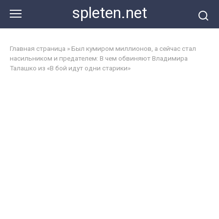
Перейти
spleten.net
к
контенту
Главная страница
»
Был кумиром миллионов, а сейчас стал
насильником и предателем: В чем обвиняют Владимира
Талашко из «В бой идут одни старики»