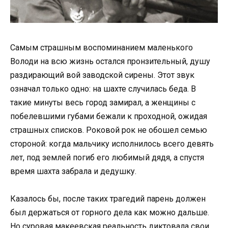
Самым страшным воспоминанием маленького
Володи на всю жизнь остался пронзительный, душу
раздирающий вой заводской сирены. Этот звук
означал только одно: на шахте случилась беда. В
такие минуты весь город замирал, а женщины с
побелевшими губами бежали к проходной, ожидая
страшных списков. Роковой рок не обошел семью
стороной: когда мальчику исполнилось всего девять
лет, под землей погиб его любимый дядя, а спустя
время шахта забрала и дедушку.
Казалось бы, после таких трагедий парень должен
был держаться от горного дела как можно дальше.
Но суровая макеевская реальность диктовала свои