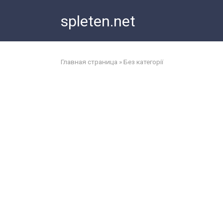
Перейти
spleten.net
к
контенту
Главная страница
»
Без категорії