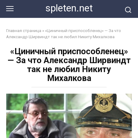
Перейти
spleten.net
к
контенту
Главная страница
»
«Циничный приспособленец» — За что
Александр Ширвиндт так не любил Никиту Михалкова
«Циничный приспособленец»
— За что Александр Ширвиндт
так не любил Никиту
Михалкова