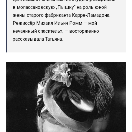
в мопассановскую „Пышку“ на роль юной
жены старого фабриканта Карре‑Ламадона.
Режиссёр Михаил Ильич Ромм — мой
нечаянный спаситель», — восторженно
рассказывала Татьяна.