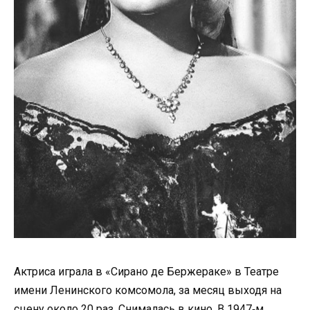
Актриса играла в «Сирано де Бержераке» в Театре
имени Ленинского комсомола, за месяц выходя на
сцену около 20 раз. Снималась в кино. В 1947‑м