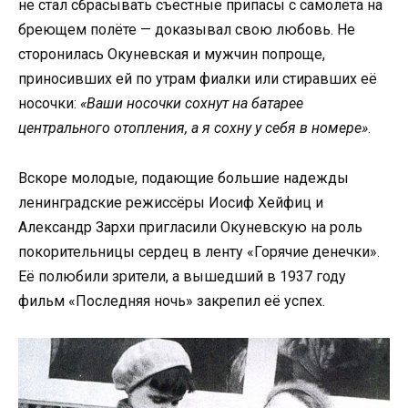
не стал сбрасывать съестные припасы с самолёта на
бреющем полёте — доказывал свою любовь. Не
сторонилась Окуневская и мужчин попроще,
приносивших ей по утрам фиалки или стиравших её
носочки:
«Ваши носочки сохнут на батарее
центрального отопления, а я сохну у себя в номере»
.
Вскоре молодые, подающие большие надежды
ленинградские режиссёры Иосиф Хейфиц и
Александр Зархи пригласили Окуневскую на роль
покорительницы сердец в ленту «Горячие денечки».
Её полюбили зрители, а вышедший в 1937 году
фильм «Последняя ночь» закрепил её успех.