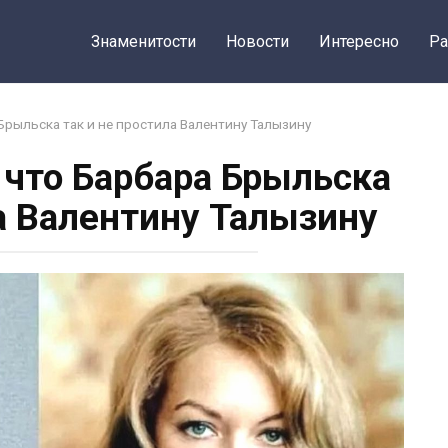
Знаменитости
Новости
Интересно
Ра
 Брыльска так и не простила Валентину Талызину
 что Барбара Брыльска
ла Валентину Талызину