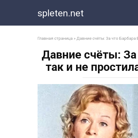
Перейти
spleten.net
к
контенту
Главная страница
»
Давние счёты: За что Барбара
Давние счёты: За
так и не прости