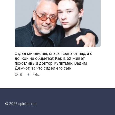
Отдал миллионы, спасая сына от нар, а с
дочкой не общается: Как в 62 живет
похотливый доктор Купитман, Вадим
Демчог, за что сидел его сын
0
4.6к.
© 2026 spleten.net