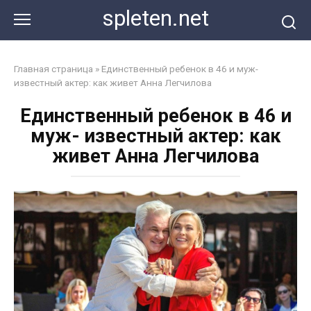
Перейти
spleten.net
к
контенту
Главная страница
»
Единственный ребенок в 46 и муж-
известный актер: как живет Анна Легчилова
Единственный ребенок в 46 и
муж- известный актер: как
живет Анна Легчилова