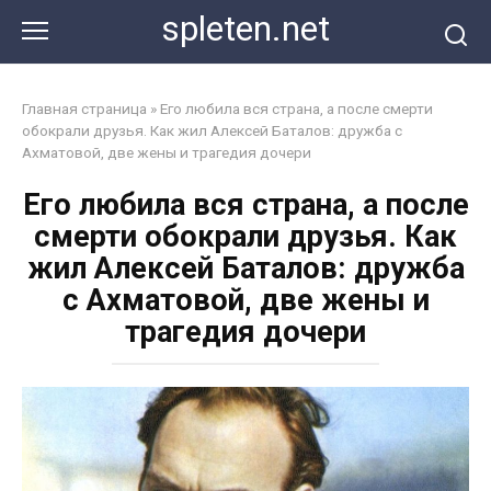
Перейти
spleten.net
к
контенту
Главная страница
»
Его любила вся страна, а после смерти
обокрали друзья. Как жил Алексей Баталов: дружба с
Ахматовой, две жены и трагедия дочери
Его любила вся страна, а после
смерти обокрали друзья. Как
жил Алексей Баталов: дружба
с Ахматовой, две жены и
трагедия дочери