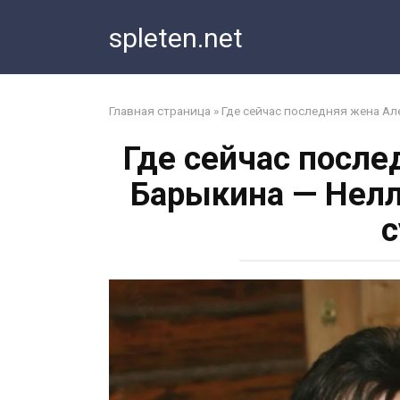
Перейти
spleten.net
к
контенту
Главная страница
»
Где сейчас последняя жена Ал
Где сейчас посл
Барыкина — Нелл
с