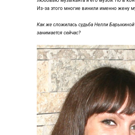
любовью музыканта и его музой. Но в ко
Из-за этого многие винили именно жену м
Как же сложилась судьба Нелли Барыкиной?
занимается сейчас?