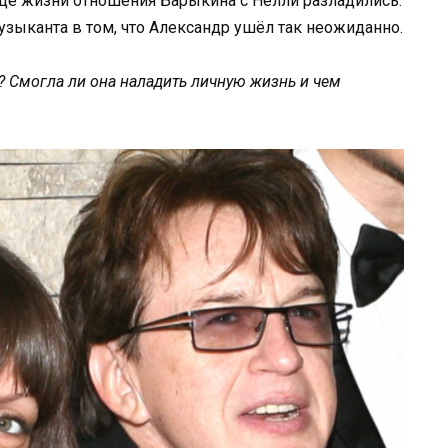
нце жизни отношения Барыкина с Нелли разладились.
узыканта в том, что Александр ушёл так неожиданно.
 Смогла ли она наладить личную жизнь и чем