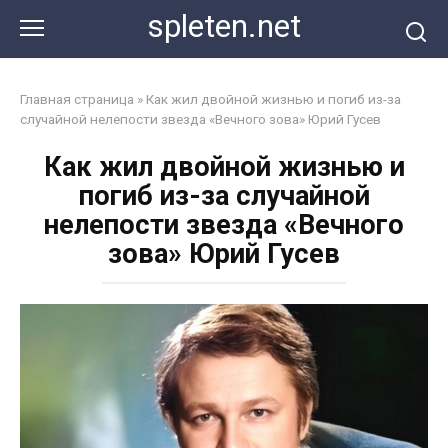
Перейти
spleten.net
к
контенту
Главная страница
»
Как жил двойной жизнью и погиб из-за
случайной нелепости звезда «Вечного зова» Юрий Гусев
Как жил двойной жизнью и
погиб из-за случайной
нелепости звезда «Вечного
зова» Юрий Гусев