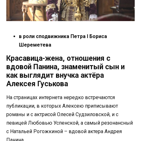
в роли сподвижника Петра I Бориса
Шереметева
Красавица-жена, отношения с
вдовой Панина, знаменитый сын и
как выглядит внучка актёра
Алексея Гуськова
На страницах интернета нередко встречаются
публикации, в которых Алексею приписывают
романы и с актрисой Олесей Судзиловской, и с
певицей Любовью Успенской, а самый резонансный
с Натальей Рогожкиной – вдовой актера Андрея
Панина.