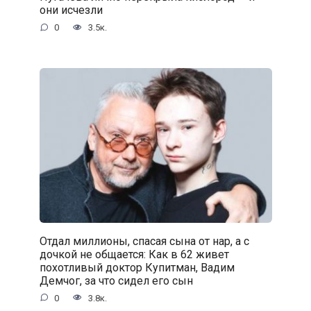
они исчезли
0
3.5к.
Отдал миллионы, спасая сына от нар, а с
дочкой не общается: Как в 62 живет
похотливый доктор Купитман, Вадим
Демчог, за что сидел его сын
0
3.8к.