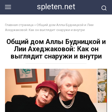
Перейти
spleten.net
к
контенту
Главная страница
»
Общий дом Аллы Будницкой и Лии
Ахеджаковой: Как он выглядит снаружи и внутри
Общий дом Аллы Будницкой и
Лии Ахеджаковой: Как он
выглядит снаружи и внутри