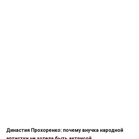
Династия Прохоренко: почему внучка народной
артистки не хотела быть актрисой