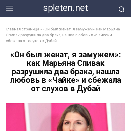
Перейти
spleten.net
к
контенту
Главная страница
»
«Он был женат, я замужем»: как Марьяна
Спивак разрушила два брака, нашла любовь в «Чайке» и
сбежала от слухов в Дубай
«Он был женат, я замужем»:
как Марьяна Спивак
разрушила два брака, нашла
любовь в «Чайке» и сбежала
от слухов в Дубай