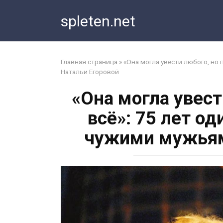
Перейти
spleten.net
к
контенту
Главная страница
»
«Она могла увести любого, но
Натальи Егоровой
«Она могла увест
всё»: 75 лет о
чужими мужьям