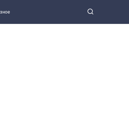
45 лет
зное