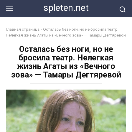
Перейти
spleten.net
к
контенту
Главная страница
»
Осталась без ноги, но не бросила театр.
Нелегкая жизнь Агаты из «Вечного зова» — Тамары Дегтяревой
Осталась без ноги, но не
бросила театр. Нелегкая
жизнь Агаты из «Вечного
зова» — Тамары Дегтяревой