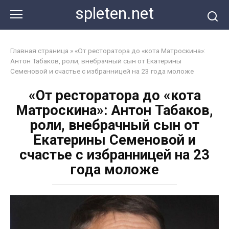
Перейти
spleten.net
к
контенту
Главная страница
»
«От ресторатора до «кота Матроскина»:
Антон Табаков, роли, внебрачный сын от Екатерины
Семеновой и счастье с избранницей на 23 года моложе
«От ресторатора до «кота
Матроскина»: Антон Табаков,
роли, внебрачный сын от
Екатерины Семеновой и
счастье с избранницей на 23
года моложе