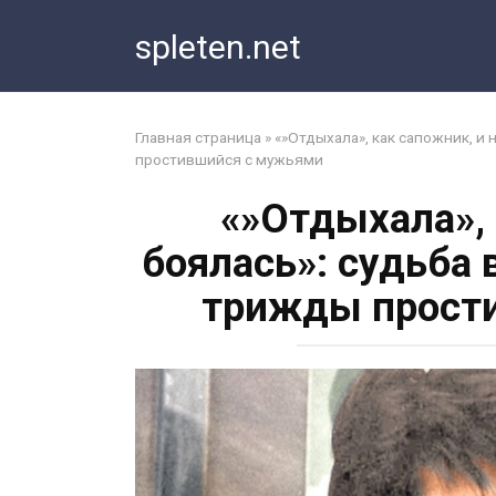
Перейти
spleten.net
к
контенту
Главная страница
»
«»Отдыхала», как сапожник, и
простившийся с мужьями
«»Отдыхала», 
боялась»: судьба
трижды прост