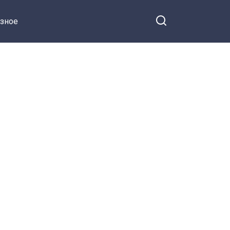
наследника, ставшего его
зное
точной копией