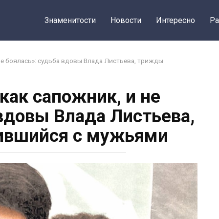
Знаменитости
Новости
Интересно
Ра
 не боялась»: судьба вдовы Влада Листьева, трижды
как сапожник, и не
 вдовы Влада Листьева,
ившийся с мужьями