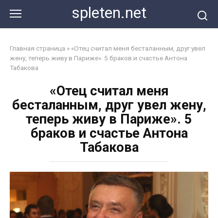
Перейти
spleten.net
к
контенту
Главная страница
»
«Отец считал меня бесталанным, друг увел
жену, теперь живу в Париже». 5 браков и счастье Антона
Табакова
«Отец считал меня
бесталанным, друг увел жену,
теперь живу в Париже». 5
браков и счастье Антона
Табакова