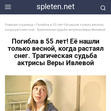
Перейти
spleten.net
к
контенту
Главная страница
»
Погибла в 55 лет! Её нашли только весной,
когда растаял снег. Трагическая судьба актрисы Веры Ивлевой
Погибла в 55 лет! Её нашли
только весной, когда растаял
снег. Трагическая судьба
актрисы Веры Ивлевой