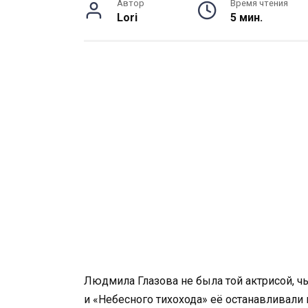
Автор
Время чтения
Lori
5 мин.
Людмила Глазова не была той актрисой, чь
и «Небесного тихохода» её останавливали н