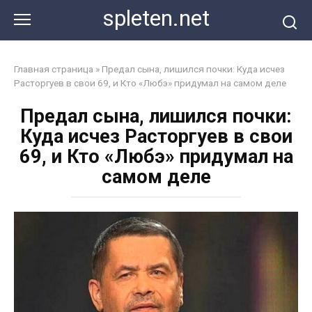
Перейти
spleten.net
к
контенту
Главная страница
»
Предал сына, лишился почки: Куда исчез
Расторгуев в свои 69, и Кто «Любэ» придумал на самом деле
Предал сына, лишился почки:
Куда исчез Расторгуев в свои
69, и Кто «Любэ» придумал на
самом деле