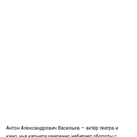
Антон Александрович Васильев — актёр театра и
кино, чья карьера уверенно набирает обороты с