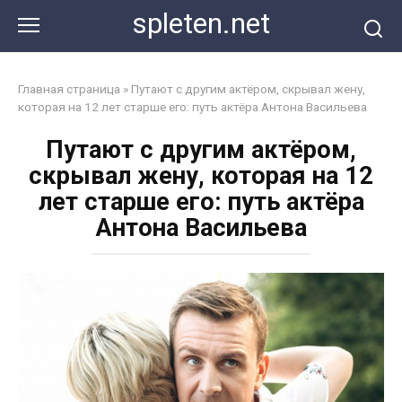
Перейти
spleten.net
к
контенту
Главная страница
»
Путают с другим актёром, скрывал жену,
которая на 12 лет старше его: путь актёра Антона Васильева
Путают с другим актёром,
скрывал жену, которая на 12
лет старше его: путь актёра
Антона Васильева