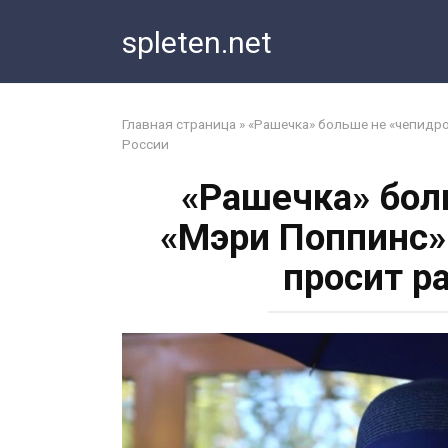
Перейти
spleten.net
к
контенту
Главная страница
»
«Рашечка» больше не «чепидро
России
«Рашечка» бол
«Мэри Поппинс»
просит р