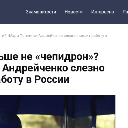
Знаменитости
Новости
Интересно
Ра
н»? «Мэри Поппинс» Андрейченко слезно просит работу в
ьше не «чепидрон»?
 Андрейченко слезно
аботу в России