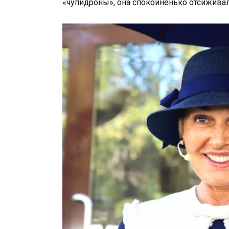
«чупидроны», она спокойненько отсиживал