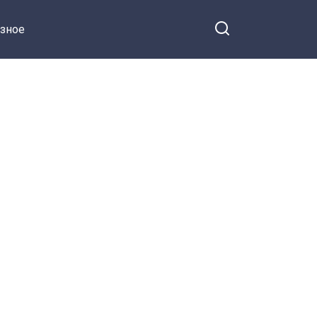
ведущий Тимур Соловьев
зное