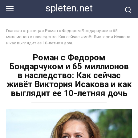
Перейти
spleten.net
к
контенту
Главная страница
»
Роман с Федором Бондарчуком и 65
миллионов в наследство: Как сейчас живёт Виктория Исакова
и как выглядит ее 10-летняя дочь
Роман с Федором
Бондарчуком и 65 миллионов
в наследство: Как сейчас
живёт Виктория Исакова и как
выглядит ее 10-летняя дочь