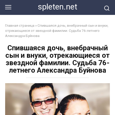
Перейти
spleten.net
к
контенту
Главная страница
»
Спившаяся дочь, внебрачный сын и внуки,
отрекающиеся от звездной фамилии. Судьба 76-летнего
Александра Буйнова
Спившаяся дочь, внебрачный
сын и внуки, отрекающиеся от
звездной фамилии. Судьба 76-
летнего Александра Буйнова