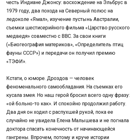
честь Индиане Джонсу: восхождение на Эльбрус в
1979 году, два похода на Северный полюс на
ледоколе «Ямал», изучение пустынь Австралии,
съемки шестисерийного фильма «Царство русского
медведя» совместно с BBC. За свои книги
(«Биогеография материков», «Определитель птиц
фауны СССР») и передачи он получил премию
«ТЭФИ».
Кстати, о юморе. Дроздов — человек
феноменального самообладания. На съемках его
кусала змея. Но наш герой бросил всего одну фразу:
«ой больно-то как». И спокойно продолжил работу.
Два дня он ходил с распухшей рукой, пока ее
случайно не увидела Елена Малышева и не погнала
доктора спасать конечность от начинающейся
гангрены. Впрочем, потому и круче истории