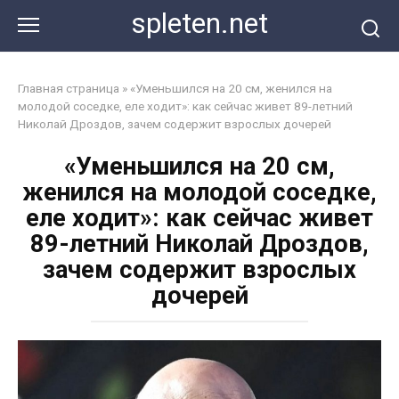
Перейти
spleten.net
к
контенту
Главная страница
»
«Уменьшился на 20 см, женился на
молодой соседке, еле ходит»: как сейчас живет 89-летний
Николай Дроздов, зачем содержит взрослых дочерей
«Уменьшился на 20 см,
женился на молодой соседке,
еле ходит»: как сейчас живет
89-летний Николай Дроздов,
зачем содержит взрослых
дочерей