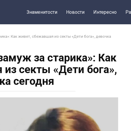
Знаменитости
Новости
Интересно
Ра
рика»: Как живет, сбежавшая из секты «Дети бога», девочка
замуж за старика»: Как
 из секты «Дети бога»,
ка сегодня