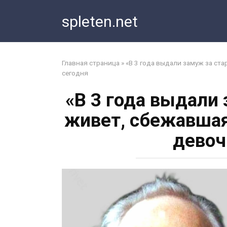
Перейти
spleten.net
к
контенту
Главная страница
»
«В 3 года выдали замуж за ста
сегодня
«В 3 года выдали 
живет, сбежавшая
девоч