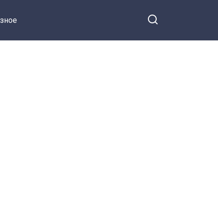
звёзд»
зное