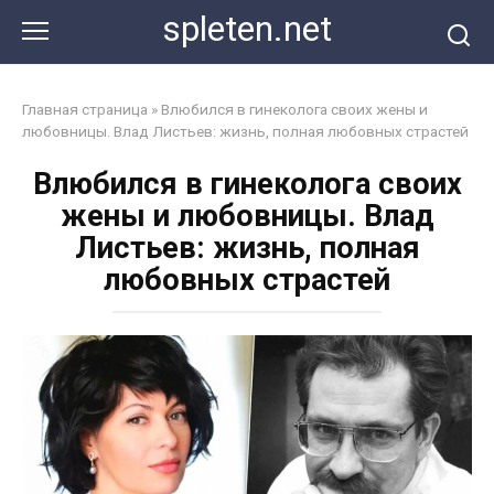
Перейти
spleten.net
к
контенту
Главная страница
»
Влюбился в гинеколога своих жены и
любовницы. Влад Листьев: жизнь, полная любовных страстей
Влюбился в гинеколога своих
жены и любовницы. Влад
Листьев: жизнь, полная
любовных страстей