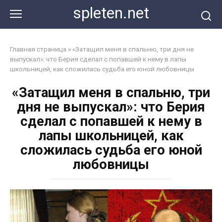
Перейти
spleten.net
к
контенту
Главная страница
»
«Затащил меня в спальню, три дня не
выпускал»: что Берия сделал с попавшей к нему в лапы
школьницей, как сложилась судьба его юной любовницы
«Затащил меня в спальню, три
дня не выпускал»: что Берия
сделал с попавшей к нему в
лапы школьницей, как
сложилась судьба его юной
любовницы