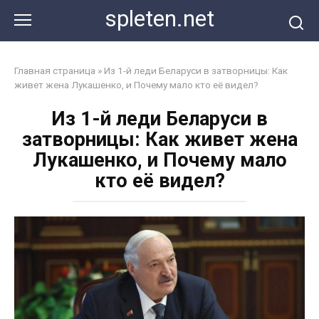
Перейти
spleten.net
к
контенту
Главная страница
»
Из 1-й леди Беларуси в затворницы: Как
живет жена Лукашенко, и Почему мало кто её видел?
Из 1-й леди Беларуси в
затворницы: Как живет жена
Лукашенко, и Почему мало
кто её видел?