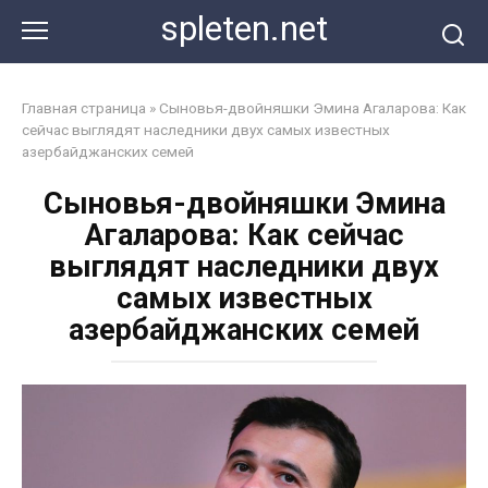
Перейти
spleten.net
к
контенту
Главная страница
»
Сыновья-двойняшки Эмина Агаларова: Как
сейчас выглядят наследники двух самых известных
азербайджанских семей
Сыновья-двойняшки Эмина
Агаларова: Как сейчас
выглядят наследники двух
самых известных
азербайджанских семей