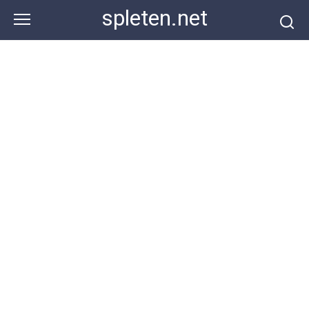
Перейти
spleten.net
к
контенту