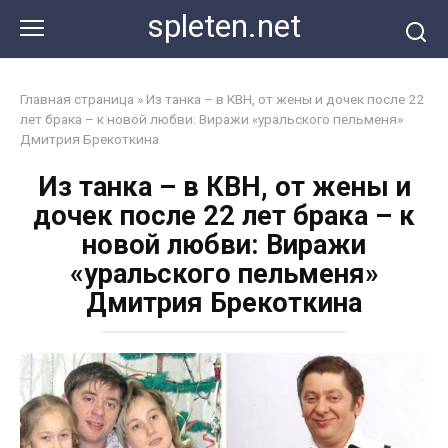
Перейти
spleten.net
к
контенту
Главная страница
»
Из танка – в КВН, от жены и дочек после 22
лет брака – к новой любви: Виражи «уральского пельменя»
Дмитрия Брекоткина
Из танка – в КВН, от жены и
дочек после 22 лет брака – к
новой любви: Виражи
«уральского пельменя»
Дмитрия Брекоткина