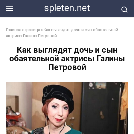
Перейти
spleten.net
к
контенту
Главная страница
»
Как выглядят дочь и сын обаятельной
актрисы Галины Петровой
Как выглядят дочь и сын
обаятельной актрисы Галины
Петровой