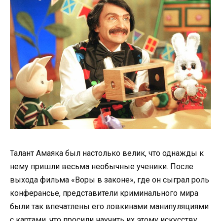
Талант Амаяка был настолько велик, что однажды к
нему пришли весьма необычные ученики. После
выхода фильма «Воры в законе», где он сыграл роль
конферансье, представители криминального мира
были так впечатлены его ловкинами манипуляциями
с картами, что просили научить их этому искусству.