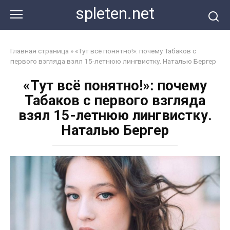
Перейти
spleten.net
к
контенту
Главная страница
»
«Тут всё понятно!»: почему Табаков с
первого взгляда взял 15-летнюю лингвистку. Наталью Бергер
«Тут всё понятно!»: почему
Табаков с первого взгляда
взял 15-летнюю лингвистку.
Наталью Бергер