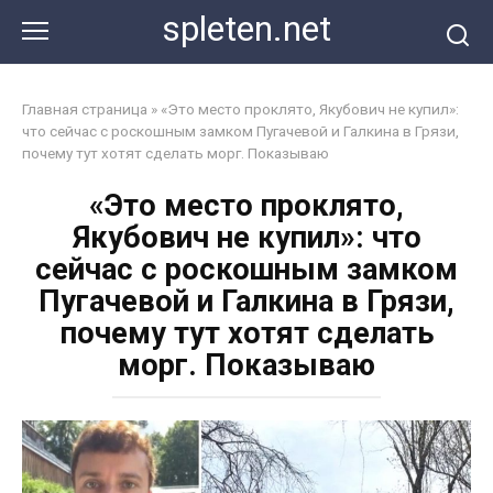
Перейти
spleten.net
к
контенту
Главная страница
»
«Это место проклято, Якубович не купил»:
что сейчас с роскошным замком Пугачевой и Галкина в Грязи,
почему тут хотят сделать морг. Показываю
«Это место проклято,
Якубович не купил»: что
сейчас с роскошным замком
Пугачевой и Галкина в Грязи,
почему тут хотят сделать
морг. Показываю